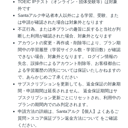
TOEIC IPテスト（オンライン・団体受験等）は対象
外です
Santaアルク申込者本人以外による学習、受験、また
は申請が確認された場合は対象外となります
不正行為、または本プランの趣旨に反すると当社が判
断した利用が確認された場合、対象外となります
アカウントの変更・再作成・削除等により、プラン期
間中の学習履歴（学習サイクル数・学習日数）が確認
できない場合、対象外となります。 ログイン情報の
失念、誤操作によるアカウント削除等、お客様都合に
よる学習履歴の消失については保証いたしかねますの
で、あらかじめご了承ください
サブスクリプションを更新しても、返金保証の対象期
間・申請期間は延長されません。 返金保証期間はサ
ブスクリプション更新ごとにリセットされ、利用中の
プランの期間内でのみ判定されます。
申請方法の詳細は、Santaアルク【個人】よくあるご
質問＞スコア保証プラン返金方法について をご確認
ください。