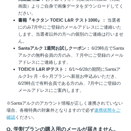
画面）よりご自身で画像データをダウンロードしてく
ださい。
書籍『キクタン TOEIC L&R テスト1000』：
当選者
にのみ7月中にご登録のメールアドレスにご連絡いた
します。当選者以外の方への個別のご連絡は行いませ
ん。
Santaアルク 1週間お試しクーポン：
6/29時点でSanta
アルクの無料会員の方のみ、７月中にご登録のメール
アドレスにご連絡します。
TOEIC® L&R IPテスト：
6/1〜6/28の期間にSantaア
ルク3ヶ月・6ヶ月プランへ新規お申込みいただき、
6/29時点で有料会員である方のみ、7月中にご登録の
メールアドレスにご案内します。
※Santaアルクのアカウント情報が正しく連携されていない
場合、各種特典の対象外となりますので必ず
連携状態をご
確認
ください。
Q. 学割プランの購入用のメールが届きません。