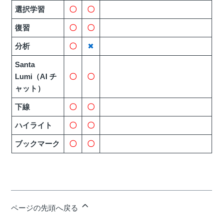
選択学習
〇
〇
復習
〇
〇
分析
〇
✖
Santa
Lumi（AI チ
〇
〇
ャット）
下線
〇
〇
ハイライト
〇
〇
ブックマーク
〇
〇
ページの先頭へ戻る